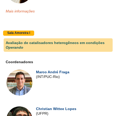
Mais informações
Sala Amoreira I
Avaliação de catalisadores heterogêneos em condições
Operando
Coordenadores
Marco André Fraga
(INT/PUC-Rio)
Christian Wittee Lopes
(UFPR)