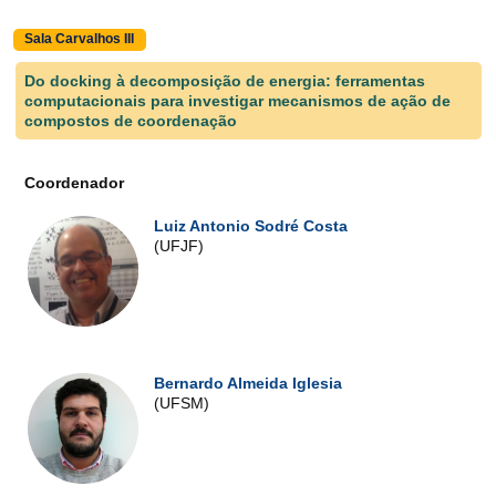
Sala Carvalhos III
Do docking à decomposição de energia: ferramentas
computacionais para investigar mecanismos de ação de
compostos de coordenação
Coordenador
Luiz Antonio Sodré Costa
(UFJF)
Bernardo Almeida Iglesia
(UFSM)