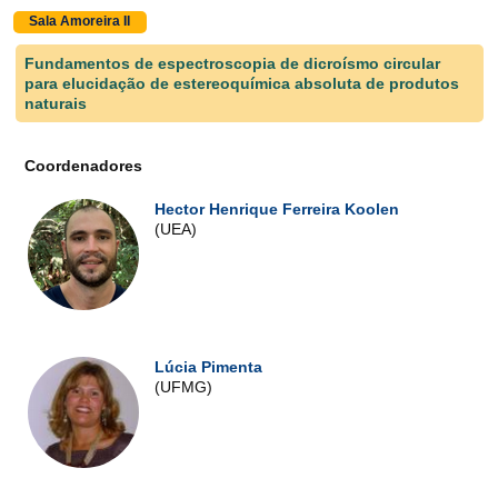
Sala Amoreira II
Fundamentos de espectroscopia de dicroísmo circular
para elucidação de estereoquímica absoluta de produtos
naturais
Coordenadores
Hector Henrique Ferreira Koolen
(UEA)
Lúcia Pimenta
(UFMG)