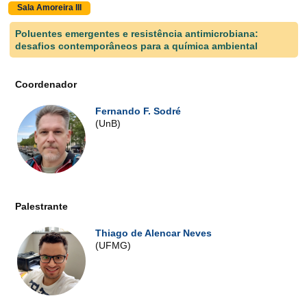
Sala Amoreira III
Poluentes emergentes e resistência antimicrobiana:
desafios contemporâneos para a química ambiental
Coordenador
Fernando F. Sodré
(UnB)
Palestrante
Thiago de Alencar Neves
(UFMG)