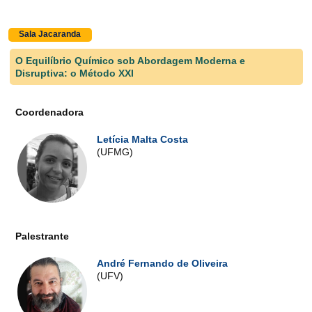
Sala Jacaranda
O Equilíbrio Químico sob Abordagem Moderna e
Disruptiva: o Método XXI
Coordenadora
Letícia Malta Costa
(UFMG)
Palestrante
André Fernando de Oliveira
(UFV)