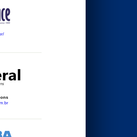
r/
ions
m.br