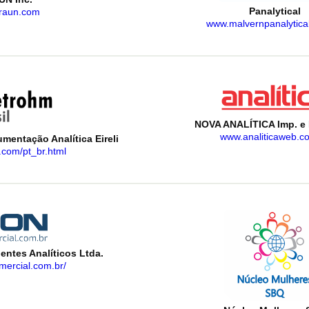
Panalytical
raun.com
www.malvernpanalytica
NOVA ANALÍTICA Imp. e 
www.analiticaweb.c
entação Analítica Eireli
com/pt_br.html
ntes Analíticos Ltda.
mercial.com.br/