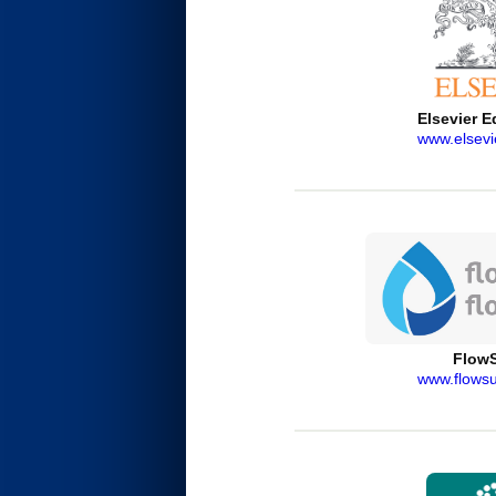
Elsevier E
www.elsevi
Flow
www.flowsu