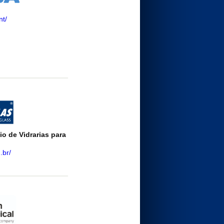
nt/
o de Vidrarias para
.br/