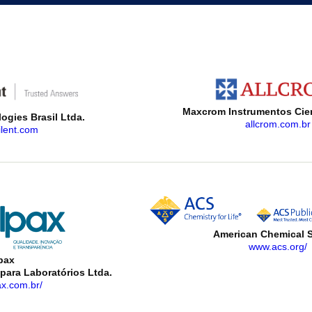
Maxcrom Instrumentos Cien
gies Brasil Ltda.
allcrom.com.br
lent.com
American Chemical S
www.acs.org/
pax
para Laboratórios Ltda.
x.com.br/