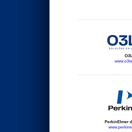
O3
www.o3la
PerkinElmer d
www.perkine