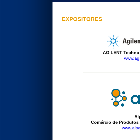
EXPOSITORES
AGILENT Technolo
www.agi
Al
Comércio de Produtos 
www.alpa