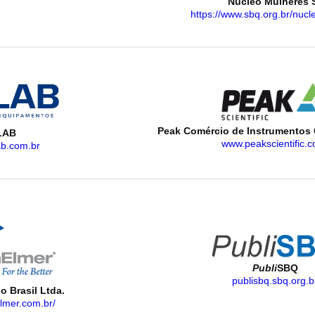
Núcleo Mulheres
https://www.sbq.org.br/nucl
Peak Comércio de Instrumentos C
LAB
www.peakscientific.c
b.com.br
Publi
SBQ
publisbq.sbq.org.b
o Brasil Ltda.
lmer.com.br/