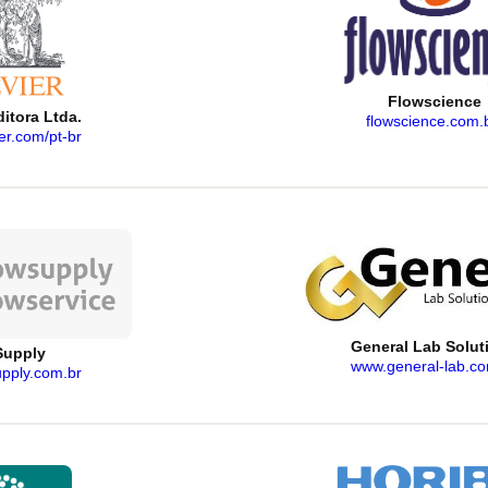
Flowscience
ditora Ltda.
flowscience.com.b
er.com/pt-br
General Lab Solut
Supply
www.general-lab.co
pply.com.br