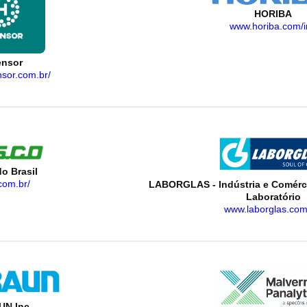
HORIBA
www.horiba.com/i
ensor
nsor.com.br/
o Brasil
com.br/
LABORGLAS - Indústria e Comérci
Laboratório
www.laborglas.com
N Inc.