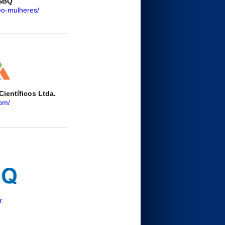
 SBQ
eo-mulheres/
ientíficos Ltda.
om/
r