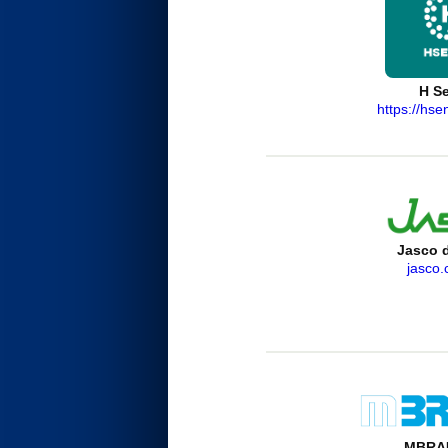
H S
https://hse
Jasco d
jasco.
MBRAU