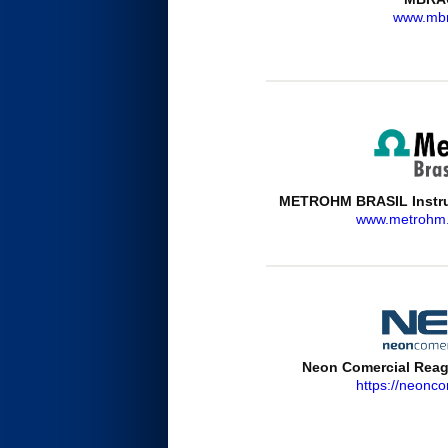
www.mb
METROHM BRASIL Instrum
www.metrohm.
Neon Comercial Reage
https://neonco