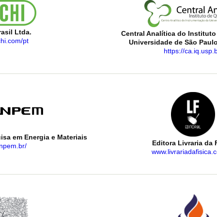
asil Ltda.
Central Analítica do Institut
hi.com/pt
Universidade de São Paul
https://ca.iq.usp.b
isa em Energia e Materiais
Editora Livraria da 
cnpem.br/
www.livrariadafisica.