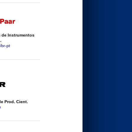
m de Instrumentos
.
br-pt
e Prod. Cient.
m