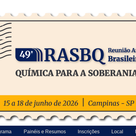
grama
Painéis e Resumos
Inscrições
Local