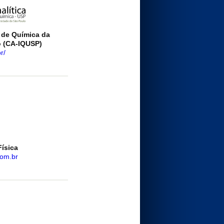
o de Química da
o (CA-IQUSP)
r/
Física
com.br