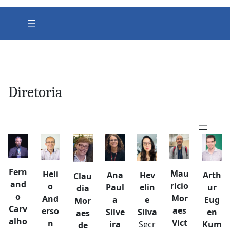
Diretoria
Fern
Mau
Heli
Ana
Hev
Arth
Clau
and
ricio
o
Paul
elin
ur
dia
o
Mor
And
a
e
Eug
Mor
Carv
aes
erso
Silve
Silva
en
aes
alho
Vict
n
ira
Secr
Kum
de