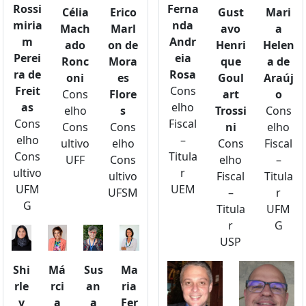
Rossi
Ferna
Célia
Erico
Gust
Mari
miria
nda
Mach
Marl
avo
a
m
Andr
ado
on de
Henri
Helen
Perei
eia
Ronc
Mora
que
a de
ra de
Rosa
oni
es
Goul
Araúj
Freit
Cons
Cons
Flore
art
o
as
elho
elho
s
Trossi
Cons
Cons
Fiscal
Cons
Cons
ni
elho
elho
–
ultivo
elho
Cons
Fiscal
Cons
Titula
UFF
Cons
elho
–
ultivo
r
ultivo
Fiscal
Titula
UFM
UEM
UFSM
–
r
G
Titula
UFM
r
G
USP
Shi
Má
Sus
Ma
rle
rci
an
ria
y
a
a
Fer