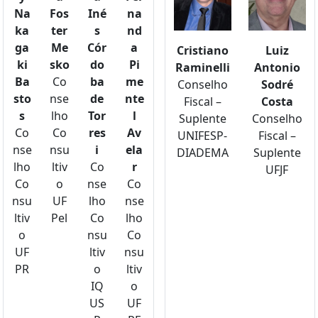
Na
Fos
Iné
na
ka
ter
s
nd
ga
Me
Cór
a
Cristiano
Luiz
ki
sko
do
Pi
Raminelli
Antonio
Ba
Co
ba
me
Conselho
Sodré
sto
nse
de
nte
Fiscal –
Costa
s
lho
Tor
l
Suplente
Conselho
Co
Co
res
Av
UNIFESP-
Fiscal –
nse
nsu
i
ela
DIADEMA
Suplente
lho
ltiv
Co
r
UFJF
Co
o
nse
Co
nsu
UF
lho
nse
ltiv
Pel
Co
lho
o
nsu
Co
UF
ltiv
nsu
PR
o
ltiv
IQ
o
US
UF