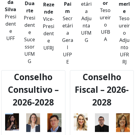
da
or
Dua
Pai
etári
merl
Reze
Silva
Teso
rte
m
a
e
nde
Presi
ureir
Presi
Secr
Adju
Teso
Vice-
dent
o
dent
etári
nta
ureir
Presi
e
UFB
e
a
UFM
o
dent
UFF
A
Suce
Gera
G
Adju
e
ssor
l
nto
UFRJ
UFM
UFP
UFR
G
E
RJ
Conselho
Conselho
Consultivo –
Fiscal – 2026-
2026-2028
2028