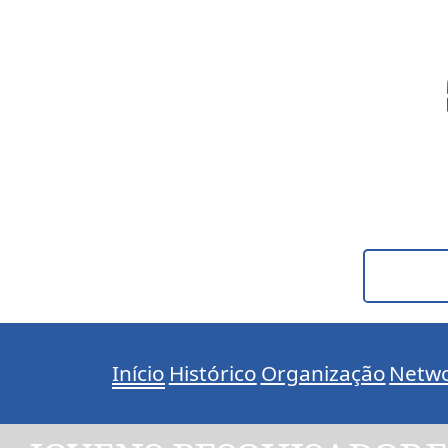
Pular
para
o
conteúdo
Início
Histórico
Organização
Netwo