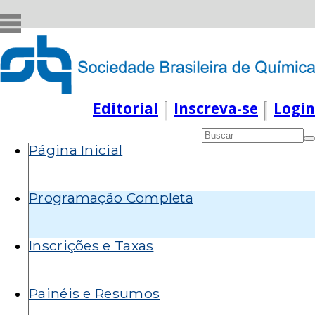
Pular
para
o
conteúdo
principal
Editorial
Inscreva-se
Login
Formulário
de
Menu
Página Inicial
busca
principal
Programação Completa
Inscrições e Taxas
Painéis e Resumos