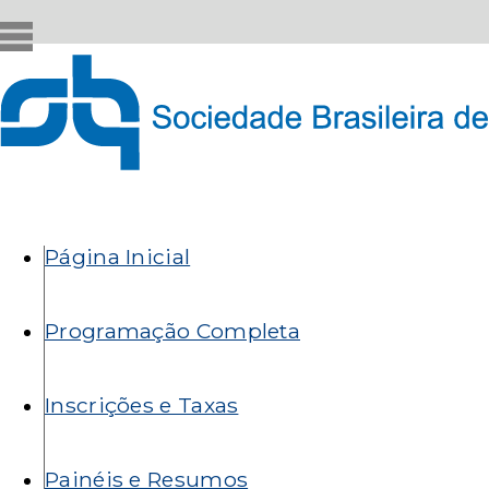
Pular
para
o
conteúdo
principal
Formulário
de
Menu
Página Inicial
busca
principal
Programação Completa
Inscrições e Taxas
Painéis e Resumos