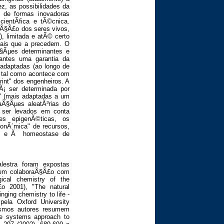
, as possibilidades da
 de formas inovadoras
ientÃ­fica e tÃ©cnica.
Ã§Ã£o dos seres vivos,
), limitada e atÃ© certo
tais que a precedem. O
§Ãµes determinantes e
 antes uma garantia da
adaptadas (ao longo de
 tal como acontece com
rint" dos engenheiros. A
Ã¡ ser determinada por
" (mais adaptadas a um
aÃ§Ãµes aleatÃ³rias do
 ser levados em conta
es epigenÃ©ticas, os
onÃ´mica" de recursos,
de e Ã homeostase de
alestra foram expostas
r em colaboraÃ§Ã£o com
gical chemistry of the
o 2001), "The natural
nging chemistry to life -
pela Oxford University
esmos autores resumem
he systems approach to