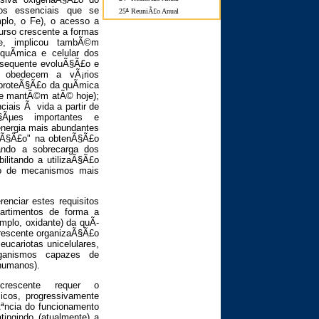
os essenciais que se
a
25
ReuniÃ£o Anual
mplo, o Fe), o acesso a
urso crescente a formas
de, implicou tambÃ©m
quÃ­mica e celular dos
nsequente evoluÃ§Ã£o e
 obedecem a vÃ¡rios
 proteÃ§Ã£o da quÃ­mica
e se mantÃ©m atÃ© hoje);
iais Ã vida a partir de
§Ãµes importantes e
 energia mais abundantes
gaÃ§Ã£o" na obtenÃ§Ã£o
tando a sobrecarga dos
ilitando a utilizaÃ§Ã£o
nto de mecanismos mais
nciar estes requisitos
artimentos de forma a
mplo, oxidante) da quÃ­
rescente organizaÃ§Ã£o
eucariotas unicelulares,
organismos capazes de
 humanos).
crescente requer o
icos, progressivamente
Ãªncia do funcionamento
tingindo (atualmente) a