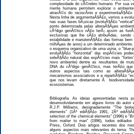
complexidade do cÃ©rebro humano. Por sua vez
mente humana permitem explorar o ambiente
atravÃ©s do raciocÃ­nio e experimentaÃ§Ã£o c
Nesta linha de argumentaÃ§Ã£o, vemos a evolu
nas suas fases bÃ¡sicas (evoluÃ§Ã£o "vertical"
ponto determinada pelas alteraÃ§Ãµes ambien
cÃ³digo genÃ©tico nÃ£o terÃ¡ assim as funÃ
exclusivas que lhe sÃ£o atribuÃ­das, sendo
estabilidade e manutenÃ§Ã£o das formas bem 
milhÃµes de anos) a um determinado ambiente,
o esquema organizativo de uma usina, o "blue-p
evoluÃ§Ã£o "horizontal" das espÃ©cies poder
seleÃ§Ã£o natural das espÃ©cies mais "fortes
novo ambiente) dentre as resultantes de mut
DNA do cÃ³digo genÃ©tico, mas terÃ£o que
outros aspectos tais como as alteraÃ§Ãµ
mecanismos associativos e a repartiÃ§Ã£o "ec
que nos levam diretamente Ã biodiversida
ecossistemas.
Bibliografia. As ideias apresentadas nesta p
desenvolvidamente em alguns livros do auto
R.J.P. Williams, designadamente "The biolo
elements" (1Âª ediÃ§Ã£o 1991, 2Âª ediÃ§Ã£
selection of the chemical elements" (1996) e "Bri
from matter to man" (1996), todos editados 
Press, Oxford. Dois artigos recentes dos m
alguns aspectos mais relevantes do tema: T