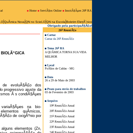
a
Home
ServiÃ§os Online
InscriÃ§Ãµes 26
RA
al
|
|
|
|
LO
QuÃ­mica Nova
QN no ScieLO
QN na Escola
Boletim EletrÃ´nico
Obrigado pela participaÃ§Ã£o!
a
26
ReuniÃ£o
Cartaz
a
Cartaz da 26
ReuniÃ£o
a
Tema 26
RA
A QUÃMICA TORNA SUA VIDA
 BIOLÃ“GICA
MELHOR
Local
PoÃ§os de Caldas - MG
Data
26 a 29 de Maio de 2003
es de evoluÃ§Ã£o dos
Prazo para envio de trabalhos
o progressivo ajuste da
03 de Fevereiro de 2003
nismos Ã s condiÃ§Ãµes
Arquivo
a
19
ReuniÃ£o Anual
 variaÃ§Ãµes na bio-
a
elementos quÃ­micos,
20
ReuniÃ£o Anual
duÃ§Ã£o de oxigÃªnio por
a
21
ReuniÃ£o Anual
a
22
ReuniÃ£o Anual
a
23
ReuniÃ£o Anual
e alguns elementos (Zn,
a
24
ReuniÃ£o Anual
essiva oxigenaÃ§Ã£o do