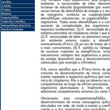
AuxÃ­lios
ambiente, a necessidade de obter element
A cidade
tornaram de reduzida disponibilidade (por exe
Ã”nibus
novas formas de obtenÃ§Ã£o de energia e o rec
Hotelaria
de sinergismo, simbiose ou cooperativida
OrganizaÃ§Ã£o
alteraÃ§Ãµes substanciais na organizaÃ§Ã£o 
ComissÃ£o CientÃ­fica
organismos. Todas estas alteraÃ§Ãµes e a co
aumento da complexidade dos organismos
InformaÃ§Ãµes (PainÃ©is)
requisitos fundamentais: (1) Ã necessidade de
PainÃ©is Premiados
redutora primordial do citoplasma celular ( qu
(2) Ã necessidade de obter os elementos essenc
um ambiente externo sujeito a alteraÃ
eventualmente tÃ³xico; (3) ao uso de fontes de
e mais convenientes; (4) Ã partilha ou "dele
de recursos materiais ou energÃ©ticos, evi
mecanismos celulares dos organismos e possib
da energia disponÃ­vel para o desenvolvime
sofisticados (por exemplo o cÃ©rebro).
Ã‰ nossa opiniÃ£o que a Ãºnica forma de gere
consiste no desenvolvimento de novos comp
manter separada a respectiva quÃ­mica (por exe
mica do citoplasma. Ã‰ o que se observa na c
compartimental ao longo da sÃ©rie procariotas, 
organismos pluricelulares e, finalmente, 
administrar compartimentos externos (os seres
Obviamente, esta compartimentaÃ§Ã£o 
desenvolvimento de novos mensageiros quÃ­m
articulados em rede, de modo a manter a coer
celular e a dos organismos mais evoluÃ­dos, a