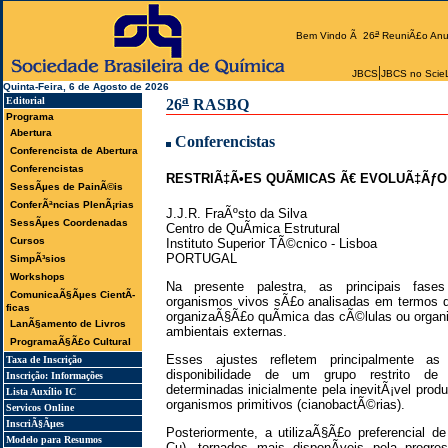
a
Bem Vindo Ã 26
ReuniÃ£o Anu
|
JBCS
JBCS no Scie
Quinta-Feira, 6 de Agosto de 2026
a
Editorial
26
RASBQ
Programa
Abertura
Conferencistas
Conferencista de Abertura
Conferencistas
RESTRIÃ‡Ã•ES QUÃMICAS Ã€ EVOLUÃ‡ÃƒO
SessÃµes de PainÃ©is
ConferÃªncias PlenÃ¡rias
J.J.R. FraÃºsto da Silva
SessÃµes Coordenadas
Centro de QuÃ­mica Estrutural
Cursos
Instituto Superior TÃ©cnico - Lisboa
PORTUGAL
SimpÃ³sios
Workshops
Na presente palestra, as principais fas
ComunicaÃ§Ãµes CientÃ­
organismos vivos sÃ£o analisadas em termos d
ficas
organizaÃ§Ã£o quÃ­mica das cÃ©lulas ou orga
LanÃ§amento de Livros
ambientais externas.
ProgramaÃ§Ã£o Cultural
Esses ajustes refletem principalmente as
Taxa de Inscrição
disponibilidade de um grupo restrito de 
Inscrição: Informações
determinadas inicialmente pela inevitÃ¡vel pro
Lista Auxílio IC
organismos primitivos (cianobactÃ©rias).
Servicos Online
InscriÃ§Ãµes
Posteriormente, a utilizaÃ§Ã£o preferencial d
Modelo para Resumos
Cu), tornados mais disponÃ­veis pela progr