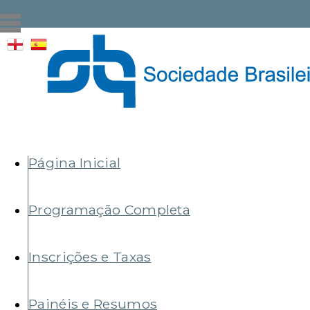
Pular
para
o
conteúdo
principal
Formulário
de
Menu
Página Inicial
busca
principal
Programação Completa
Inscrições e Taxas
Painéis e Resumos