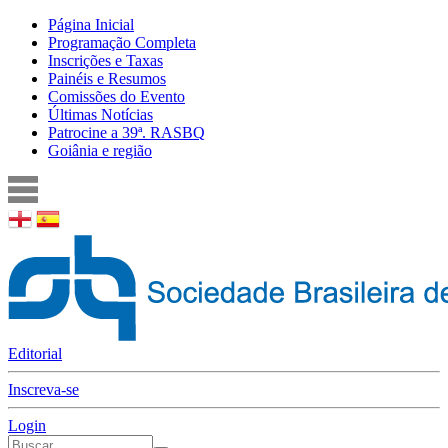
Pular para o conteúdo principal
Página Inicial
Programação Completa
Menu principal
Inscrições e Taxas
Painéis e Resumos
Comissões do Evento
Últimas Notícias
Patrocine a 39ª. RASBQ
Goiânia e região
Editorial
Inscreva-se
Login