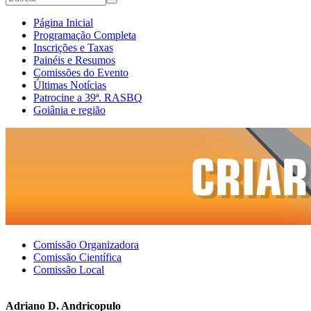
Formulário de busca
Buscar
Página Inicial
Programação Completa
Menu principal
Inscrições e Taxas
Painéis e Resumos
Comissões do Evento
Últimas Notícias
Patrocine a 39ª. RASBQ
Goiânia e região
Comissão Organizadora
Comissão Científica
Menu secundário
Comissão Local
Adriano D. Andricopulo