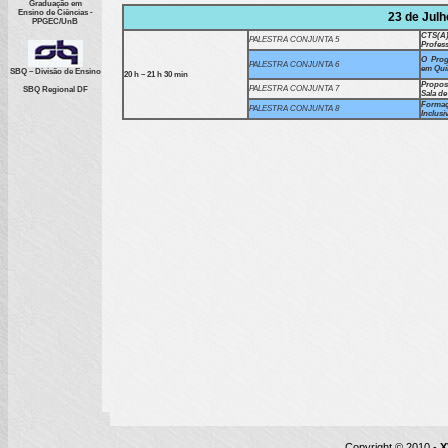
Graduação em
Ensino de Ciências -
23 de Jul
PPGEC/UnB
CTS(A
PALESTRA CONJUNTA 5
Profes
O Prog
PALESTRA CONJUNTA 6
em Quím
SBQ – Divisão de Ensino
20 h – 21 h 30 min
Propos
PALESTRA CONJUNTA 7
SBQ Regional DF
Sala de
Formaç
PALESTRA CONJUNTA 8
Inclusi
Copyright © 2010 -
X