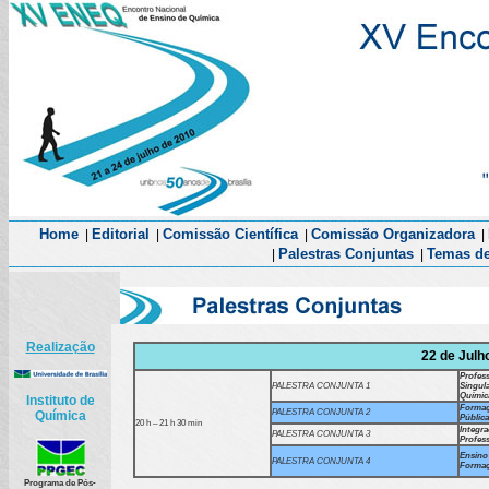
Home
Editorial
Comissão Científica
Comissão Organizadora
|
|
|
|
Palestras Conjuntas
Temas de
|
|
Realização
22 de Julh
Profe
PALESTRA CONJUNTA 1
Singu
Químic
Instituto de
Formaç
PALESTRA CONJUNTA 2
Química
Públic
20 h – 21 h 30 min
Integ
PALESTRA CONJUNTA 3
Profes
Ensino
PALESTRA CONJUNTA 4
Formaç
Programa de Pós-