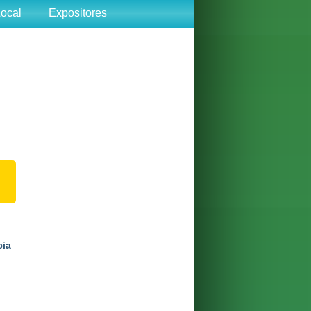
ocal
Expositores
cia