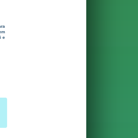
ra
em
S e