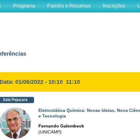
s
Programa
Painéis e Resumos
Inscrições
L
ferências
Data: 01/06/2022 - 10:10  11:10
Sala Pajuçara
Eletrostática Química: Novas Ideias, Nova Ciên
e Tecnologia
Fernando Galembeck
(UNICAMP)