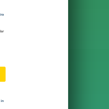
tra
lar
 in