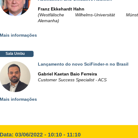
Franz Ekkehardt Hahn
(Westfälische Wilhelms-Universität Münste
Alemanha)
Mais informações
Sala Umbu
Lançamento do novo SciFinder-n no Brasil
Gabriel Kaetan Baio Ferreira
Customer Success Specialist - ACS
Mais informações
Data: 03/06/2022 - 10:10 - 11:10