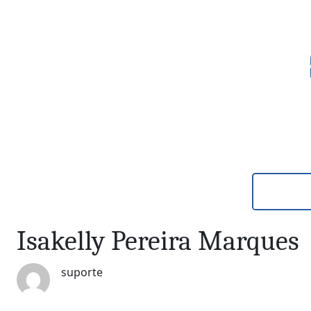
Pular
para
o
conteúdo
Isakelly Pereira Marques
suporte