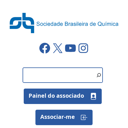
Pular
para
o
conteúdo
Facebook
X
YouTube
Instagram
Painel do associado
Associar-me